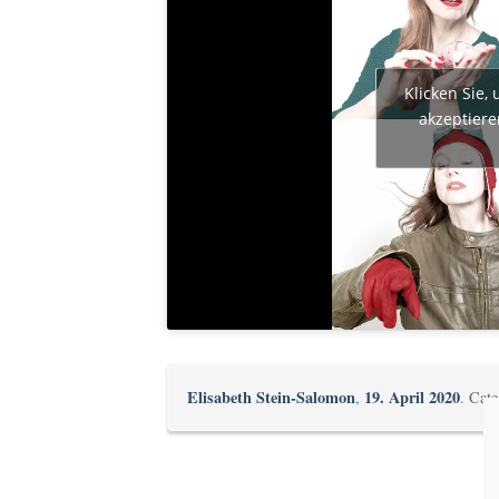
Klicken Sie,
akzeptiere
Elisabeth Stein-Salomon
19. April 2020
,
. Cat