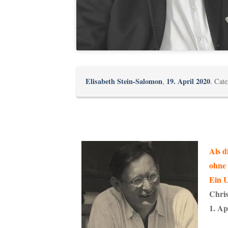
Elisabeth Stein-Salomon
19. April 2020
,
. Cat
Als d
ohne 
Ein 
Chris
1. Ap