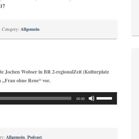
917
Allgemein
. Category:
.
lte Jochen Wobser in BR 2-regionalZeit (Kulturplatz
 „Frau ohne Reue“ vor.
Pfeiltasten
00:00
Hoch/Runter
benutzen,
um
die
Allgemein
Podcast
ory:
,
.