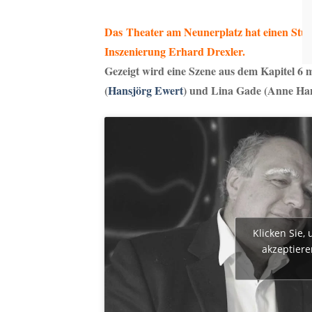
Das
Theater am Neunerplatz
hat einen Stu
Inszenierung Erhard Drexler.
Gezeigt wird eine Szene aus dem Kapitel 6 
(
Hansjörg Ewert
) und Lina Gade (Anne Hans
Klicken Sie,
akzeptiere