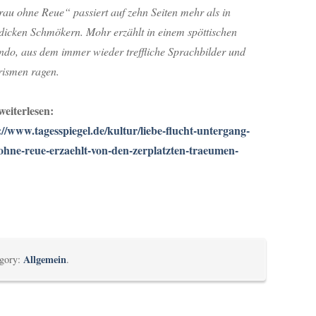
rau ohne Reue“ passiert auf zehn Seiten mehr als in
ldicken Schmökern. Mohr erzählt in einem spöttischen
ndo, aus dem immer wieder treffliche Sprachbilder und
ismen ragen.
weiterlesen:
://www.tagesspiegel.de/kultur/liebe-flucht-untergang-
ohne-reue-erzaehlt-von-den-zerplatzten-traeumen-
Allgemein
egory:
.