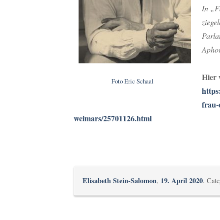
In „F
ziege
Parla
Aphor
Hier
Foto Eric Schaal
https
frau-
weimars/25701126.html
Elisabeth Stein-Salomon
19. April 2020
,
. Cat