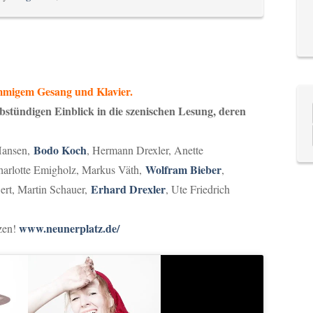
Lautstärke
zu
regeln.
immigem Gesang und Klavier.
bstündigen Einblick in die szenischen Lesung, deren
Bodo Koch
Hansen,
, Hermann Drexler, Anette
Wolfram Bieber
harlotte Emigholz, Markus Väth,
,
Erhard Drexler
rt, Martin Schauer,
, Ute Friedrich
www.neunerplatz.de/
tzen!