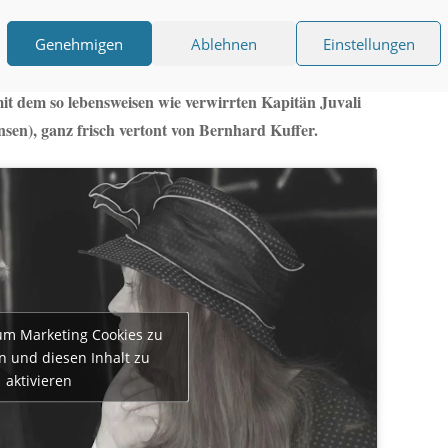
Genehmigen
Ablehnen
Einstellungen
mmfilm für die Produktion „Frau ohne Reue“ gedreht,
mit dem so lebensweisen wie verwirrten Kapitän Juvali
en), ganz frisch vertont von Bernhard Kuffer.
 um Marketing Cookies zu
n und diesen Inhalt zu
aktivieren